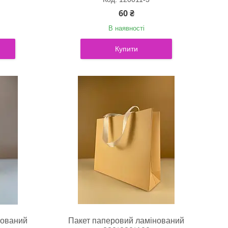
60 ₴
В наявності
Купити
нований
Пакет паперовий ламінований