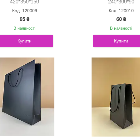
420*350*150
240*300*90
120009
120010
95 ₴
60 ₴
В наявності
В наявності
Купити
Купити