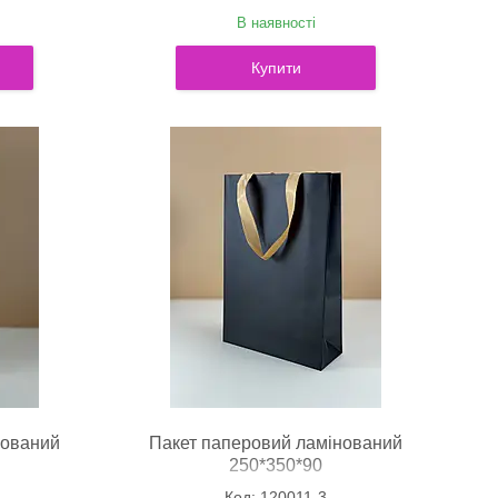
В наявності
Купити
нований
Пакет паперовий ламінований
250*350*90
120011-3