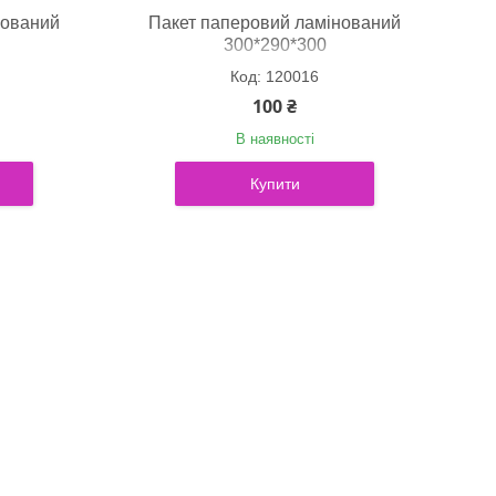
нований
Пакет паперовий ламінований
300*290*300
120016
100 ₴
В наявності
Купити