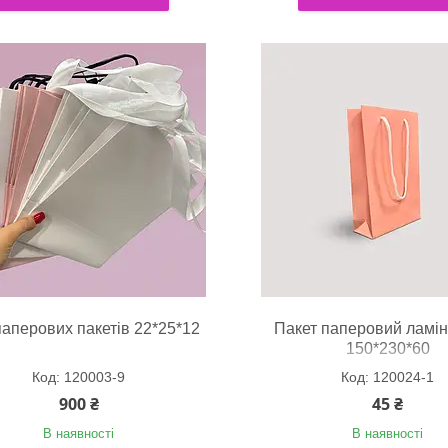
паперових пакетів 22*25*12
Пакет паперовий ламі
150*230*60
120003-9
120024-1
900 ₴
45 ₴
В наявності
В наявності