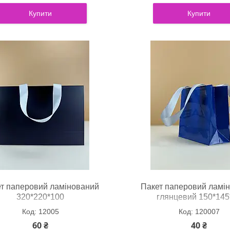
Купити
Купити
т паперовий ламінований
Пакет паперовий ламі
320*220*100
глянцевий 150*145
12005
120007
60 ₴
40 ₴