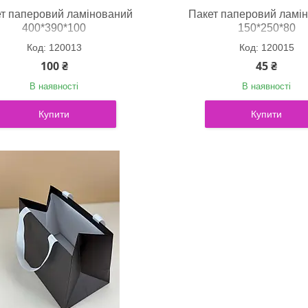
т паперовий ламінований
Пакет паперовий ламі
400*390*100
150*250*80
120013
120015
100 ₴
45 ₴
В наявності
В наявності
Купити
Купити