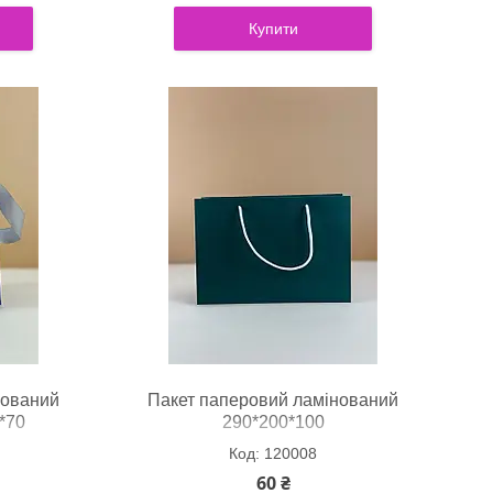
Купити
нований
Пакет паперовий ламінований
*70
290*200*100
120008
60 ₴