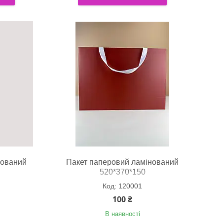
нований
Пакет паперовий ламінований
520*370*150
120001
100 ₴
В наявності