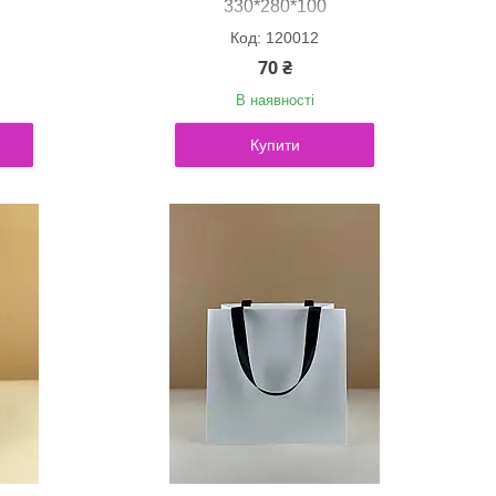
330*280*100
120012
70 ₴
В наявності
Купити