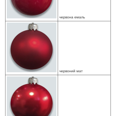
червона емаль
червоний мат