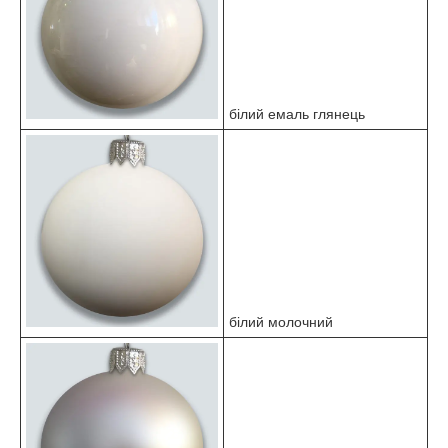
білий емаль глянець
білий молочний