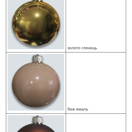
золото глянець
беж емаль