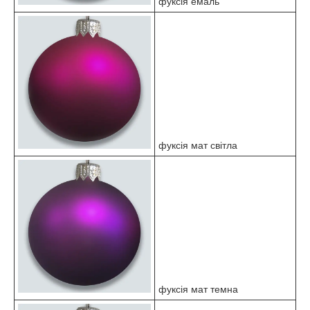
фуксія емаль
фуксія мат світла
фуксія мат темна