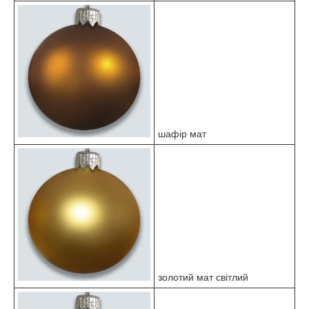
шафір мат
золотий мат світлий