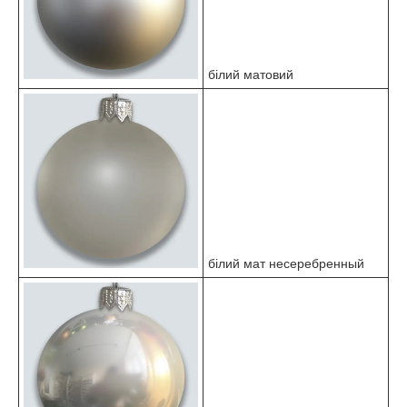
білий матовий
білий мат несеребренный